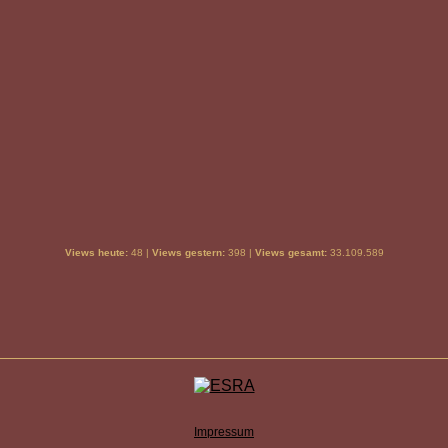
Views heute:
48 |
Views gestern:
398 |
Views gesamt:
33.109.589
Impressum