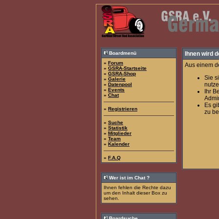
Boardmenü
Ihnen wird d
»
Forum
Aus einem de
»
GSRA-Startseite
»
GSRA-Shop
Sie s
»
Galerie
nutze
»
Datenpool
»
Events
Ihr B
»
Chat
Admin
Es gi
»
Registrieren
zu be
»
Suche
»
Statistik
»
Mitglieder
»
Team
»
Kalender
»
F.A.Q
Wer ist im Chat ?
Ihnen fehlen die Rechte dazu
um den Inhalt dieser Box zu
sehen.
Boardsuche