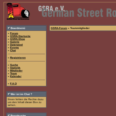
Boardmenü
GSRA-Forum
» Teammitglieder
»
Forum
»
GSRA-Startseite
»
GSRA-Shop
»
Galerie
»
Datenpool
»
Events
»
Chat
»
Registrieren
»
Suche
»
Statistik
»
Mitglieder
»
Team
»
Kalender
»
F.A.Q
Wer ist im Chat ?
Ihnen fehlen die Rechte dazu
um den Inhalt dieser Box zu
sehen.
Boardsuche