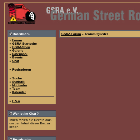
Boardmenü
GSRA-Forum
» Teammitglieder
»
Forum
»
GSRA-Startseite
»
GSRA-Shop
»
Galerie
»
Datenpool
»
Events
»
Chat
»
Registrieren
»
Suche
»
Statistik
»
Mitglieder
»
Team
»
Kalender
»
F.A.Q
Wer ist im Chat ?
Ihnen fehlen die Rechte dazu
um den Inhalt dieser Box zu
sehen.
Boardsuche