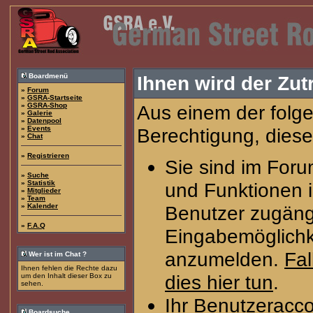
Boardmenü
Ihnen wird der Zutr
»
Forum
»
GSRA-Startseite
»
GSRA-Shop
Aus einem der folge
»
Galerie
»
Datenpool
»
Events
Berechtigung, diese
»
Chat
»
Registrieren
Sie sind im Foru
»
Suche
»
Statistik
und Funktionen 
»
Mitglieder
»
Team
»
Kalender
Benutzer zugängl
»
F.A.Q
Eingabemöglichke
anzumelden.
Fal
Wer ist im Chat ?
Ihnen fehlen die Rechte dazu
dies hier tun
.
um den Inhalt dieser Box zu
sehen.
Ihr Benutzeracco
Boardsuche