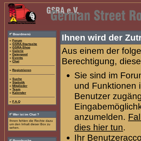
Boardmenü
Ihnen wird der Zutr
»
Forum
»
GSRA-Startseite
»
GSRA-Shop
Aus einem der folge
»
Galerie
»
Datenpool
»
Events
Berechtigung, diese
»
Chat
»
Registrieren
Sie sind im Foru
»
Suche
»
Statistik
und Funktionen 
»
Mitglieder
»
Team
»
Kalender
Benutzer zugängl
»
F.A.Q
Eingabemöglichke
anzumelden.
Fal
Wer ist im Chat ?
Ihnen fehlen die Rechte dazu
dies hier tun
.
um den Inhalt dieser Box zu
sehen.
Ihr Benutzeracco
Boardsuche