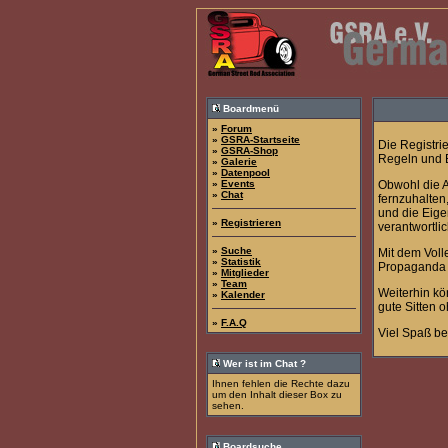
Boardmenü
»
Forum
»
GSRA-Startseite
Die Registri
»
GSRA-Shop
Regeln und E
»
Galerie
»
Datenpool
»
Events
Obwohl die 
»
Chat
fernzuhalten
und die Eige
»
Registrieren
verantwortli
»
Suche
Mit dem Voll
»
Statistik
Propaganda (
»
Mitglieder
»
Team
Weiterhin kö
»
Kalender
gute Sitten 
»
F.A.Q
Viel Spaß b
Wer ist im Chat ?
Ihnen fehlen die Rechte dazu
um den Inhalt dieser Box zu
sehen.
Boardsuche