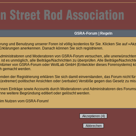
GSRA-Forum | Regeln
erung und Benutzung unserer Foren ist völlig kostenlos für Sie. Klicken Sie auf »A
rklärungen anerkennen. Danach können Sie sich registrieren.
Administratoren und Moderatoren von GSRA-Forum versuchen, alle unerwünschten
, ist es unmöglich, alle Beiträge/Nachrichten zu überprüfen. Alle Beiträge/Nachrich
ntümer von GSRA-Forum oder WoltLab GmbH (Entwickler dieses Forensystems) könn
ch gemacht werden.
enden der Registrierung erklären Sie sich damit einverstanden, das Forum nicht fü
extremer) politischer Ansichten oder (verbaler) Verstöße gegen das Gesetz zu mi
nnen Einträge sowie Accounts durch Moderatoren und Administratoren des Forums
ohne weitere Begründung editiert oder gelöscht werden.
eim Nutzen vom GSRA-Forum!