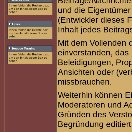
Beiträge/Nachrichte
Ihnen fehlen die Rechte dazu
und die Eigentüme
um den Inhalt dieser Box zu
sehen.
(Entwickler dieses 
Links
Inhalt jedes Beitra
Ihnen fehlen die Rechte dazu
um den Inhalt dieser Box zu
sehen.
Mit dem Vollenden d
Heutige Termine
einverstanden, das 
Ihnen fehlen die Rechte dazu
um den Inhalt dieser Box zu
Beleidigungen, Prop
sehen.
Ansichten oder (ve
missbrauchen.
Weiterhin können E
Moderatoren und Ad
Gründen des Versto
Begründung editiert