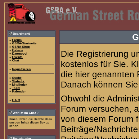
Boardmenü
G
»
Forum
»
GSRA-Startseite
»
GSRA-Shop
»
Galerie
Die Registrierung u
»
Datenpool
»
Events
»
Chat
kostenlos für Sie. 
»
Registrieren
die hier genannten
»
Suche
»
Statistik
Danach können Sie s
»
Mitglieder
»
Team
»
Kalender
Obwohl die Adminis
»
F.A.Q
Forum versuchen, a
Wer ist im Chat ?
von diesem Forum fe
Ihnen fehlen die Rechte dazu
um den Inhalt dieser Box zu
sehen.
Beiträge/Nachrichte
Boardsuche