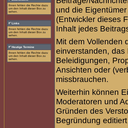
Beiträge/Nachrichte
Ihnen fehlen die Rechte dazu
und die Eigentüme
um den Inhalt dieser Box zu
sehen.
(Entwickler dieses 
Links
Inhalt jedes Beitra
Ihnen fehlen die Rechte dazu
um den Inhalt dieser Box zu
sehen.
Mit dem Vollenden d
Heutige Termine
einverstanden, das 
Ihnen fehlen die Rechte dazu
um den Inhalt dieser Box zu
Beleidigungen, Prop
sehen.
Ansichten oder (ve
missbrauchen.
Weiterhin können E
Moderatoren und Ad
Gründen des Versto
Begründung editiert