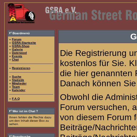
Boardmenü
G
»
Forum
»
GSRA-Startseite
»
GSRA-Shop
»
Galerie
Die Registrierung u
»
Datenpool
»
Events
»
Chat
kostenlos für Sie. 
»
Registrieren
die hier genannten
»
Suche
»
Statistik
Danach können Sie s
»
Mitglieder
»
Team
»
Kalender
Obwohl die Adminis
»
F.A.Q
Forum versuchen, a
Wer ist im Chat ?
von diesem Forum fe
Ihnen fehlen die Rechte dazu
um den Inhalt dieser Box zu
sehen.
Beiträge/Nachrichte
Boardsuche