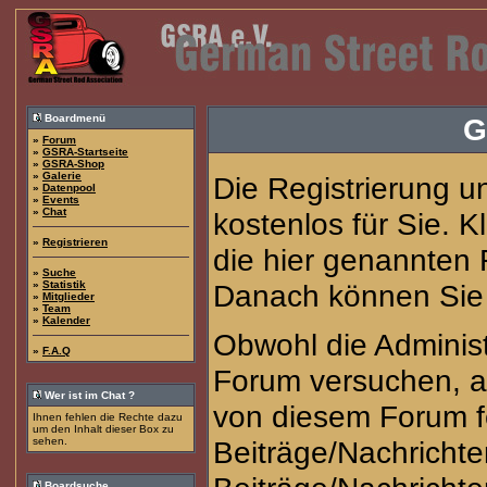
Boardmenü
G
»
Forum
»
GSRA-Startseite
»
GSRA-Shop
»
Galerie
Die Registrierung u
»
Datenpool
»
Events
»
Chat
kostenlos für Sie. 
»
Registrieren
die hier genannten
»
Suche
»
Statistik
Danach können Sie s
»
Mitglieder
»
Team
»
Kalender
Obwohl die Adminis
»
F.A.Q
Forum versuchen, a
Wer ist im Chat ?
von diesem Forum fe
Ihnen fehlen die Rechte dazu
um den Inhalt dieser Box zu
sehen.
Beiträge/Nachrichte
Boardsuche