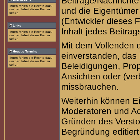
Beiträge/Nachrichte
Ihnen fehlen die Rechte dazu
und die Eigentüme
um den Inhalt dieser Box zu
sehen.
(Entwickler dieses 
Links
Inhalt jedes Beitra
Ihnen fehlen die Rechte dazu
um den Inhalt dieser Box zu
sehen.
Mit dem Vollenden d
Heutige Termine
einverstanden, das 
Ihnen fehlen die Rechte dazu
um den Inhalt dieser Box zu
Beleidigungen, Prop
sehen.
Ansichten oder (ve
missbrauchen.
Weiterhin können E
Moderatoren und Ad
Gründen des Versto
Begründung editiert