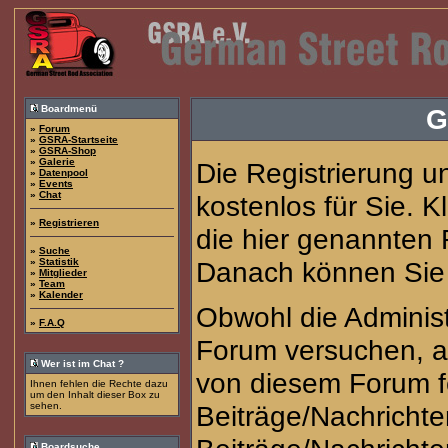
Boardmenü
G
»
Forum
»
GSRA-Startseite
»
GSRA-Shop
»
Galerie
Die Registrierung u
»
Datenpool
»
Events
»
Chat
kostenlos für Sie. 
»
Registrieren
die hier genannten
»
Suche
»
Statistik
Danach können Sie s
»
Mitglieder
»
Team
»
Kalender
Obwohl die Adminis
»
F.A.Q
Forum versuchen, a
Wer ist im Chat ?
von diesem Forum fe
Ihnen fehlen die Rechte dazu
um den Inhalt dieser Box zu
sehen.
Beiträge/Nachrichte
Boardsuche