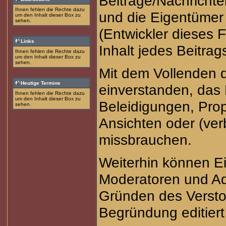
Beiträge/Nachrichte
Ihnen fehlen die Rechte dazu
und die Eigentüme
um den Inhalt dieser Box zu
sehen.
(Entwickler dieses 
Links
Inhalt jedes Beitra
Ihnen fehlen die Rechte dazu
um den Inhalt dieser Box zu
sehen.
Mit dem Vollenden d
Heutige Termine
einverstanden, das 
Ihnen fehlen die Rechte dazu
um den Inhalt dieser Box zu
Beleidigungen, Prop
sehen.
Ansichten oder (ve
missbrauchen.
Weiterhin können E
Moderatoren und Ad
Gründen des Versto
Begründung editiert