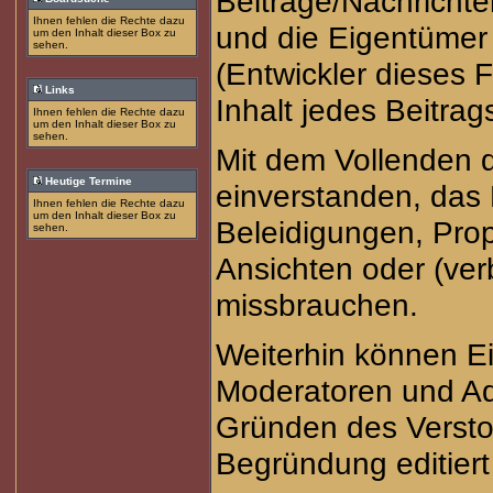
Beiträge/Nachrichte
Ihnen fehlen die Rechte dazu
und die Eigentüme
um den Inhalt dieser Box zu
sehen.
(Entwickler dieses 
Links
Inhalt jedes Beitra
Ihnen fehlen die Rechte dazu
um den Inhalt dieser Box zu
sehen.
Mit dem Vollenden d
Heutige Termine
einverstanden, das 
Ihnen fehlen die Rechte dazu
um den Inhalt dieser Box zu
Beleidigungen, Prop
sehen.
Ansichten oder (ve
missbrauchen.
Weiterhin können E
Moderatoren und Ad
Gründen des Versto
Begründung editiert