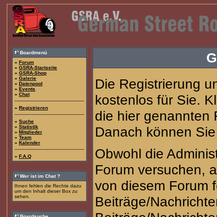
Boardmenü
G
»
Forum
»
GSRA-Startseite
»
GSRA-Shop
»
Galerie
Die Registrierung u
»
Datenpool
»
Events
»
Chat
kostenlos für Sie. 
»
Registrieren
die hier genannten
»
Suche
»
Statistik
Danach können Sie s
»
Mitglieder
»
Team
»
Kalender
Obwohl die Adminis
»
F.A.Q
Forum versuchen, a
Wer ist im Chat ?
von diesem Forum fe
Ihnen fehlen die Rechte dazu
um den Inhalt dieser Box zu
sehen.
Beiträge/Nachrichte
Boardsuche