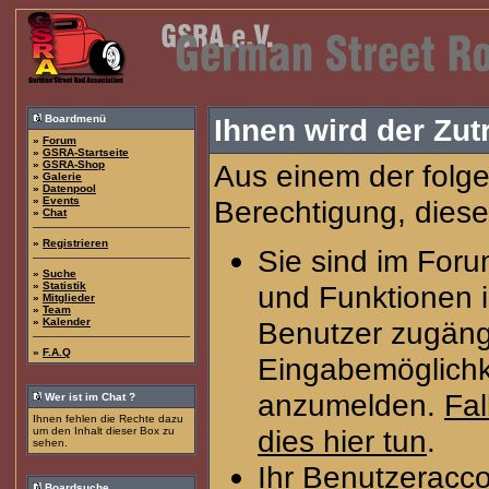
Boardmenü
Ihnen wird der Zutr
»
Forum
»
GSRA-Startseite
»
GSRA-Shop
Aus einem der folge
»
Galerie
»
Datenpool
»
Events
Berechtigung, diese
»
Chat
»
Registrieren
Sie sind im Foru
»
Suche
»
Statistik
und Funktionen 
»
Mitglieder
»
Team
»
Kalender
Benutzer zugängl
»
F.A.Q
Eingabemöglichke
anzumelden.
Fal
Wer ist im Chat ?
Ihnen fehlen die Rechte dazu
dies hier tun
.
um den Inhalt dieser Box zu
sehen.
Ihr Benutzeracco
Boardsuche