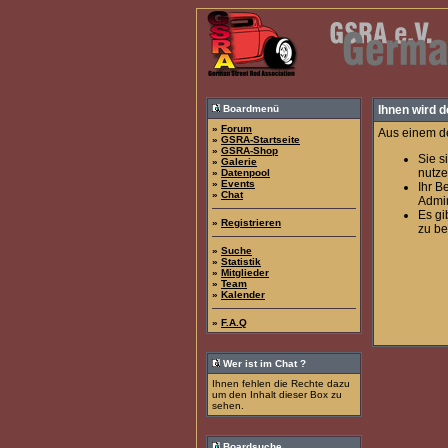
Boardmenü
Ihnen wird d
»
Forum
Aus einem de
»
GSRA-Startseite
»
GSRA-Shop
Sie s
»
Galerie
nutze
»
Datenpool
»
Events
Ihr B
»
Chat
Admin
Es gi
»
Registrieren
zu be
»
Suche
»
Statistik
»
Mitglieder
»
Team
»
Kalender
»
F.A.Q
Wer ist im Chat ?
Ihnen fehlen die Rechte dazu
um den Inhalt dieser Box zu
sehen.
Boardsuche