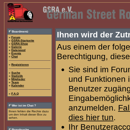
Boardmenü
Ihnen wird der Zutr
»
Forum
»
GSRA-Startseite
»
GSRA-Shop
Aus einem der folge
»
Galerie
»
Datenpool
»
Events
Berechtigung, diese
»
Chat
»
Registrieren
Sie sind im Foru
»
Suche
»
Statistik
und Funktionen 
»
Mitglieder
»
Team
»
Kalender
Benutzer zugängl
»
F.A.Q
Eingabemöglichke
anzumelden.
Fal
Wer ist im Chat ?
Ihnen fehlen die Rechte dazu
dies hier tun
.
um den Inhalt dieser Box zu
sehen.
Ihr Benutzeracco
Boardsuche