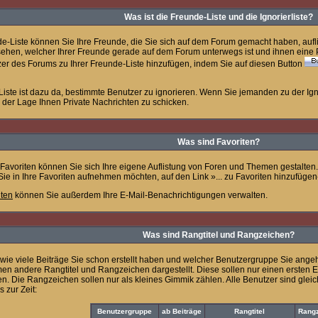
Was ist die Freunde-Liste und die Ignorierliste?
de-Liste können Sie Ihre Freunde, die Sie sich auf dem Forum gemacht haben, auf
ehen, welcher Ihrer Freunde gerade auf dem Forum unterwegs ist und ihnen eine P
er des Forums zu Ihrer Freunde-Liste hinzufügen, indem Sie auf diesen Button
-Liste ist dazu da, bestimmte Benutzer zu ignorieren. Wenn Sie jemanden zu der Igno
n der Lage Ihnen Private Nachrichten zu schicken.
Was sind Favoriten?
n Favoriten können Sie sich Ihre eigene Auflistung von Foren und Themen gestalten
ie in Ihre Favoriten aufnehmen möchten, auf den Link »... zu Favoriten hinzufügen
iten
können Sie außerdem Ihre E-Mail-Benachrichtigungen verwalten.
Was sind Rangtitel und Rangzeichen?
ie viele Beiträge Sie schon erstellt haben und welcher Benutzergruppe Sie ang
n andere Rangtitel und Rangzeichen dargestellt. Diese sollen nur einen ersten Ein
en. Die Rangzeichen sollen nur als kleines Gimmik zählen. Alle Benutzer sind gle
 zur Zeit:
Benutzergruppe
ab Beiträge
Rangtitel
Rang