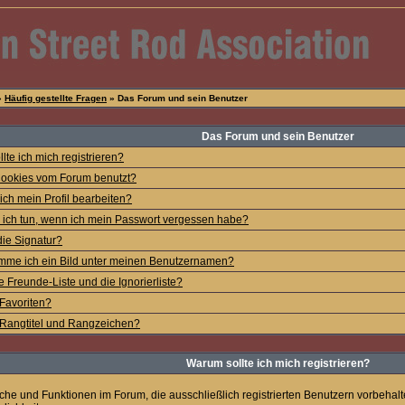
»
Häufig gestellte Fragen
» Das Forum und sein Benutzer
Das Forum und sein Benutzer
lte ich mich registrieren?
ookies vom Forum benutzt?
ich mein Profil bearbeiten?
ich tun, wenn ich mein Passwort vergessen habe?
die Signatur?
mme ich ein Bild unter meinen Benutzernamen?
e Freunde-Liste und die Ignorierliste?
Favoriten?
Rangtitel und Rangzeichen?
Warum sollte ich mich registrieren?
iche und Funktionen im Forum, die ausschließlich registrierten Benutzern vorbehal