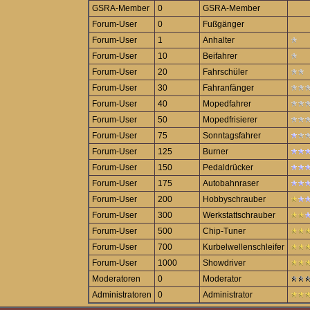
GSRA-Member
0
GSRA-Member
Forum-User
0
Fußgänger
Forum-User
1
Anhalter
Forum-User
10
Beifahrer
Forum-User
20
Fahrschüler
Forum-User
30
Fahranfänger
Forum-User
40
Mopedfahrer
Forum-User
50
Mopedfrisierer
Forum-User
75
Sonntagsfahrer
Forum-User
125
Burner
Forum-User
150
Pedaldrücker
Forum-User
175
Autobahnraser
Forum-User
200
Hobbyschrauber
Forum-User
300
Werkstattschrauber
Forum-User
500
Chip-Tuner
Forum-User
700
Kurbelwellenschleifer
Forum-User
1000
Showdriver
Moderatoren
0
Moderator
Administratoren
0
Administrator