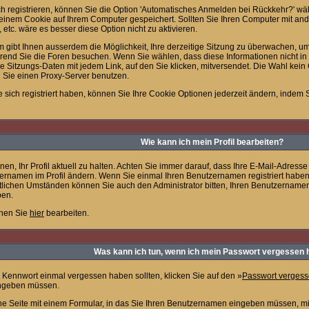
h registrieren, können Sie die Option 'Automatisches Anmelden bei Rückkehr?' w
einem Cookie auf Ihrem Computer gespeichert. Sollten Sie Ihren Computer mit ander
 etc. wäre es besser diese Option nicht zu aktivieren.
 gibt Ihnen ausserdem die Möglichkeit, Ihre derzeitige Sitzung zu überwachen, um
rend Sie die Foren besuchen. Wenn Sie wählen, dass diese Informationen nicht in
e Sitzungs-Daten mit jedem Link, auf den Sie klicken, mitversendet. Die Wahl kei
 Sie einen Proxy-Server benutzen.
sich registriert haben, können Sie Ihre Cookie Optionen jederzeit ändern, indem S
Wie kann ich mein Profil bearbeiten?
hnen, Ihr Profil aktuell zu halten. Achten Sie immer darauf, dass Ihre E-Mail-Adresse 
ernamen im Profil ändern. Wenn Sie einmal Ihren Benutzernamen registriert haben,
lichen Umständen können Sie auch den Administrator bitten, Ihren Benutzernamen 
en.
nnen Sie
hier
bearbeiten.
Was kann ich tun, wenn ich mein Passwort vergessen
 Kennwort einmal vergessen haben sollten, klicken Sie auf den »
Passwort verges
ngeben müssen.
e Seite mit einem Formular, in das Sie Ihren Benutzernamen eingeben müssen, mit