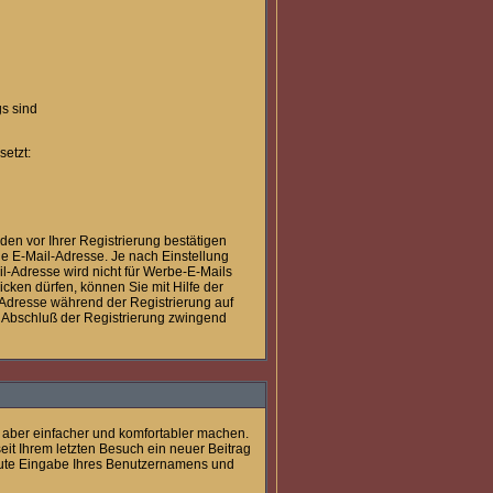
s sind
etzt:
den vor Ihrer Registrierung bestätigen
e E-Mail-Adresse. Je nach Einstellung
l-Adresse wird nicht für Werbe-E-Mails
cken dürfen, können Sie mit Hilfe der
l-Adresse während der Registrierung auf
en Abschluß der Registrierung zwingend
 aber einfacher und komfortabler machen.
it Ihrem letzten Besuch ein neuer Beitrag
eute Eingabe Ihres Benutzernamens und