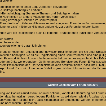
lichkeiten:
äge erstellen ohne einen Benutzernamen einzugeben
e Beiträge nachträglich editieren
l-Benachrichtigung über neue Themen und Beiträge erhalten
te Nachrichten an andere Mitglieder des Forum verschicken
ellung unzähliger Optionen im Benutzerprofil
'Freunde-Liste', mit deren Hilfe man sehen kann, wann Freunde im Forum unterweg
'Ignorier-Liste', mit deren Hilfe man andere Nutzer des Forum ignorieren kann
den wird die Registrierung auch für folgende, grundlegende Funktionen vorausges
en starten
en beantworten
gen erstellen und daran teilnehmen
ierung ist kostenfrei, unterliegt aber gewissen Bestimmungen, die Sie unter Umstän
eiteren benötigen Sie für die Registrierung einen Benutzernamen und eine gültig
in Passwort für Ihren Account festlegen oder bekommen es zugeschickt. Ihre E-Mai
oder an Dritte weitergegeben. Ob Ihnen andere Benutzer des Forum E-Mails zuschi
Ihrem Profil entscheiden. Der Administrator kann bestimmt haben, dass Ihre E-Mai
berprüft wird. Dazu wird Ihnen eine E-Mail zugeschickt mit Informationen, die für d
sind.
Werden Cookies vom Forum benutzt?
ng von Cookies auf diesem Forum ist optional, könnte die Benutzung des Forums
en dazu benutzt, um verschiedene Funktionen zu aktivieren, wie die Anzeige, ob se
um vorhanden ist oder nicht, dass Sie automatisch angemeldet werden, ohne ern
und noch weitere Funktionen.