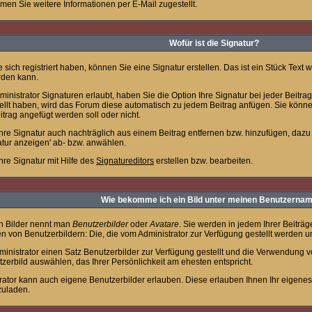
n Sie weitere Informationen per E-Mail zugestellt.
Wofür ist die Signatur?
sich registriert haben, können Sie eine Signatur erstellen. Das ist ein Stück Text 
rden kann.
inistrator Signaturen erlaubt, haben Sie die Option Ihre Signatur bei jeder Beitr
tellt haben, wird das Forum diese automatisch zu jedem Beitrag anfügen. Sie könne
itrag angefügt werden soll oder nicht.
hre Signatur auch nachträglich aus einem Beitrag entfernen bzw. hinzufügen, daz
atur anzeigen' ab- bzw. anwählen.
hre Signatur mit Hilfe des
Signatureditors
erstellen bzw. bearbeiten.
Wie bekomme ich ein Bild unter meinen Benutzerna
n Bilder nennt man
Benutzerbilder
oder
Avatare
. Sie werden in jedem Ihrer Beitr
ten von Benutzerbildern: Die, die vom Administrator zur Verfügung gestellt werden 
dministrator einen Satz Benutzerbilder zur Verfügung gestellt und die Verwendung 
tzerbild auswählen, das Ihrer Persönlichkeit am ehesten entspricht.
rator kann auch eigene Benutzerbilder erlauben. Diese erlauben Ihnen Ihr eigene
zuladen.