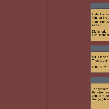
In der Freun
können Sie s
jeden Benutz
klicken.
Die Ignorier
nicht mehr i
Mit Hilfe vo
Thema, das S
In den
Favor
Je nachdem w
Benutzername
verfasst hab
Ränge gibt es