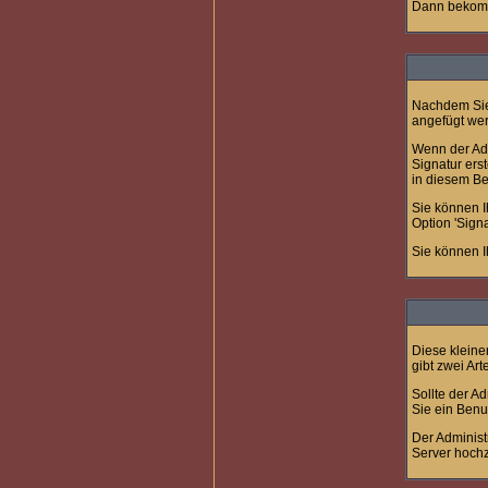
Dann bekomme
Nachdem Sie 
angefügt we
Wenn der Adm
Signatur ers
in diesem Be
Sie können I
Option 'Sign
Sie können I
Diese kleine
gibt zwei Ar
Sollte der A
Sie ein Benu
Der Administ
Server hoch