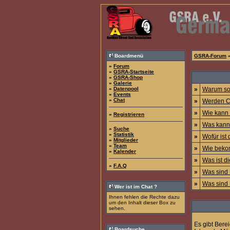
Boardmenü
GSRA-Forum
»
Forum
»
GSRA-Startseite
»
GSRA-Shop
»
Galerie
»
Datenpool
»
Warum sol
»
Events
»
Chat
»
Werden C
»
Wie kann 
»
Registrieren
»
Was kann 
»
Suche
»
Statistik
»
Wofür ist 
»
Mitglieder
»
Team
»
Wie beko
»
Kalender
»
Was ist di
»
F.A.Q
»
Was sind 
»
Was sind 
Wer ist im Chat ?
Ihnen fehlen die Rechte dazu
um den Inhalt dieser Box zu
sehen.
Es gibt Bere
Boardsuche