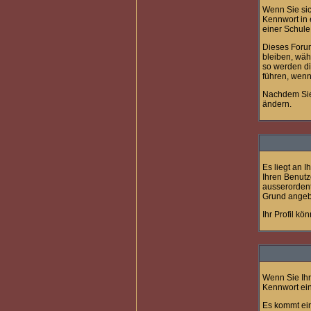
Wenn Sie sic
Kennwort in 
einer Schule,
Dieses Forum
bleiben, wäh
so werden di
führen, wenn
Nachdem Sie 
ändern.
Es liegt an I
Ihren Benutz
ausserordent
Grund angeb
Ihr Profil kö
Wenn Sie Ihr
Kennwort ei
Es kommt ein