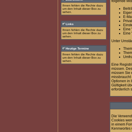
folgende Mög
Ihnen fehlen die Rechte dazu
Beitr
um den Inhalt dieser Box zu
sehen.
Eigen
E-Mai
Priva
Links
Einst
Eine 
Ihnen fehlen die Rechte dazu
Eine 
um den Inhalt dieser Box zu
sehen.
Unter Umstän
Them
Heutige Termine
Them
Ihnen fehlen die Rechte dazu
Umfra
um den Inhalt dieser Box zu
sehen.
Eine Registr
müssen. Desw
müssen Sie e
missbraucht 
Optionen in 
Gültigkeit ü
erforderlich 
Die Verwendu
Cookies werd
in einem For
Kennwortes 