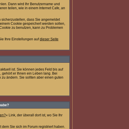
ählen. Dann wird Ihr Benutzername und
en teilen, wie in einem Internet Cafe, an
 sicherzustellen, dass Sie angemeldet
 einem Cookie gespeichert werden sollen,
n Cookie zu benutzen, kann zu Problemen
ie Ihre Einstellungen auf
dieser Seite
aktuell ist. Sie können jedes Feld bis auf
 gehört er Ihnen ein Leben lang. Bei
zu ändern. Sie sollten aber einen guten
 habe?
sen?
« Link, der überall dort ist, wo Sie Ihr
 dem Sie sich im Forum registriert haben.