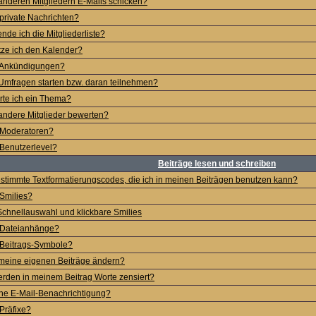
anderen Mitgliedern E-Mails schicken?
private Nachrichten?
nde ich die Mitgliederliste?
ze ich den Kalender?
 Ankündigungen?
Umfragen starten bzw. daran teilnehmen?
te ich ein Thema?
andere Mitglieder bewerten?
 Moderatoren?
Benutzerlevel?
Beiträge lesen und schreiben
estimmte Textformatierungscodes, die ich in meinen Beiträgen benutzen kann?
Smilies?
hnellauswahl und klickbare Smilies
 Dateianhänge?
 Beitrags-Symbole?
meine eigenen Beiträge ändern?
den in meinem Beitrag Worte zensiert?
ine E-Mail-Benachrichtigung?
Präfixe?