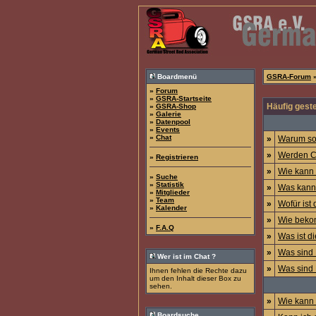
Boardmenü
GSRA-Forum
»
»
Forum
»
GSRA-Startseite
Häufig geste
»
GSRA-Shop
»
Galerie
»
Datenpool
»
Events
»
Chat
»
Warum sol
»
Werden C
»
Registrieren
»
Wie kann 
»
Suche
»
Statistik
»
Was kann 
»
Mitglieder
»
Team
»
Wofür ist 
»
Kalender
»
Wie beko
»
F.A.Q
»
Was ist di
»
Was sind 
Wer ist im Chat ?
»
Was sind 
Ihnen fehlen die Rechte dazu
um den Inhalt dieser Box zu
sehen.
»
Wie kann
Boardsuche