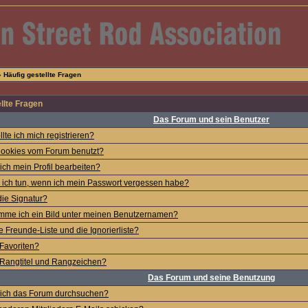
 Häufig gestellte Fragen
llte Fragen
Das Forum und sein Benutzer
lte ich mich registrieren?
ookies vom Forum benutzt?
ich mein Profil bearbeiten?
ich tun, wenn ich mein Passwort vergessen habe?
die Signatur?
mme ich ein Bild unter meinen Benutzernamen?
e Freunde-Liste und die Ignorierliste?
Favoriten?
Rangtitel und Rangzeichen?
Das Forum und seine Benutzung
 ich das Forum durchsuchen?