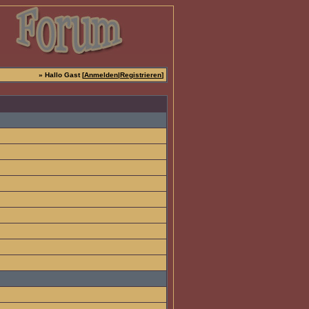
» Hallo Gast [
Anmelden
|
Registrieren
]