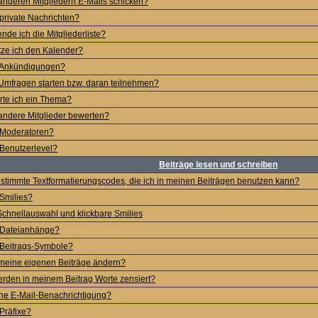
anderen Mitgliedern E-Mails schicken?
private Nachrichten?
nde ich die Mitgliederliste?
ze ich den Kalender?
 Ankündigungen?
Umfragen starten bzw. daran teilnehmen?
te ich ein Thema?
andere Mitglieder bewerten?
 Moderatoren?
Benutzerlevel?
Beiträge lesen und schreiben
estimmte Textformatierungscodes, die ich in meinen Beiträgen benutzen kann?
Smilies?
hnellauswahl und klickbare Smilies
 Dateianhänge?
 Beitrags-Symbole?
meine eigenen Beiträge ändern?
den in meinem Beitrag Worte zensiert?
ine E-Mail-Benachrichtigung?
Präfixe?