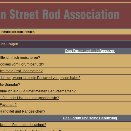
 Häufig gestellte Fragen
llte Fragen
Das Forum und sein Benutzer
lte ich mich registrieren?
ookies vom Forum benutzt?
ich mein Profil bearbeiten?
ich tun, wenn ich mein Passwort vergessen habe?
die Signatur?
mme ich ein Bild unter meinen Benutzernamen?
e Freunde-Liste und die Ignorierliste?
Favoriten?
Rangtitel und Rangzeichen?
Das Forum und seine Benutzung
 ich das Forum durchsuchen?