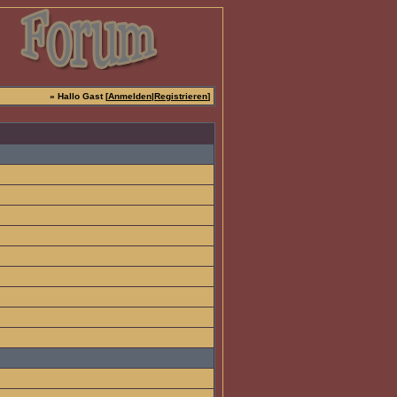
» Hallo Gast [
Anmelden
|
Registrieren
]