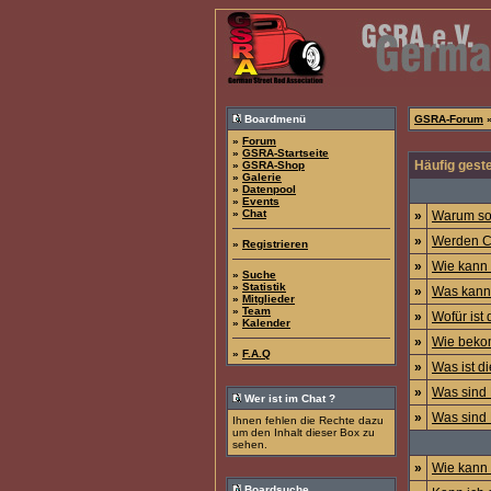
Boardmenü
GSRA-Forum
»
»
Forum
»
GSRA-Startseite
Häufig geste
»
GSRA-Shop
»
Galerie
»
Datenpool
»
Events
»
Chat
»
Warum sol
»
Werden C
»
Registrieren
»
Wie kann 
»
Suche
»
Statistik
»
Was kann 
»
Mitglieder
»
Team
»
Wofür ist 
»
Kalender
»
Wie beko
»
F.A.Q
»
Was ist di
»
Was sind 
Wer ist im Chat ?
»
Was sind 
Ihnen fehlen die Rechte dazu
um den Inhalt dieser Box zu
sehen.
»
Wie kann
Boardsuche