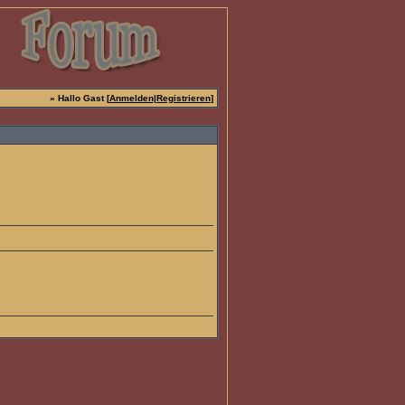
» Hallo Gast [
Anmelden
|
Registrieren
]