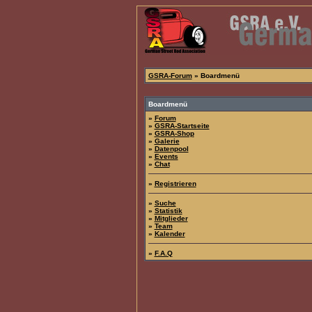
GSRA-Forum
» Boardmenü
Boardmenü
»
Forum
»
GSRA-Startseite
»
GSRA-Shop
»
Galerie
»
Datenpool
»
Events
»
Chat
»
Registrieren
»
Suche
»
Statistik
»
Mitglieder
»
Team
»
Kalender
»
F.A.Q