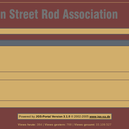
Powered by
JGS-Portal Version 3.1.0
© 2002-2005
www.jgs-xa.de
Views heute:
384 |
Views gestern:
768 |
Views gesamt:
33.109.527