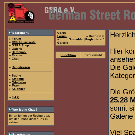
Boardmenü
GSRA-
Herzlic
Forum
» Hallo Gast
»
Forum
»
[
Anmelden
|
Registrieren
]
»
GSRA-Startseite
Galerie
»
GSRA-Shop
»
Galerie
Hier kö
»
Datenpool
SlideShow
nicht erlaubt
»
Events
ansehe
»
Chat
Die Gale
»
Registrieren
Kategori
»
Suche
»
Statistik
»
Mitglieder
»
Team
»
Kalender
Die Grö
»
F.A.Q
25.28 
somit s
Wer ist im Chat ?
Galerie
Ihnen fehlen die Rechte dazu
um den Inhalt dieser Box zu
sehen.
Viel Sp
Boardsuche