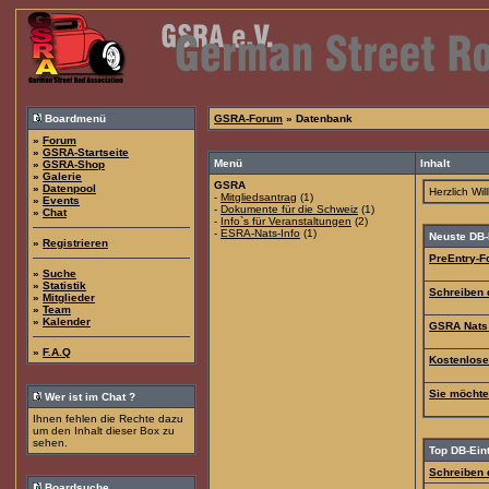
Boardmenü
GSRA-Forum
» Datenbank
»
Forum
»
GSRA-Startseite
Menü
Inhalt
»
GSRA-Shop
»
Galerie
GSRA
»
Datenpool
Herzlich Wi
-
Mitgliedsantrag
(1)
»
Events
-
Dokumente für die Schweiz
(1)
»
Chat
-
Info`s für Veranstaltungen
(2)
-
ESRA-Nats-Info
(1)
Neuste DB-
»
Registrieren
PreEntry-F
»
Suche
»
Statistik
Schreiben 
»
Mitglieder
»
Team
»
Kalender
GSRA Nats
»
F.A.Q
Kostenloser
Sie möchte
Wer ist im Chat ?
Ihnen fehlen die Rechte dazu
um den Inhalt dieser Box zu
sehen.
Top DB-Ein
Schreiben 
Boardsuche