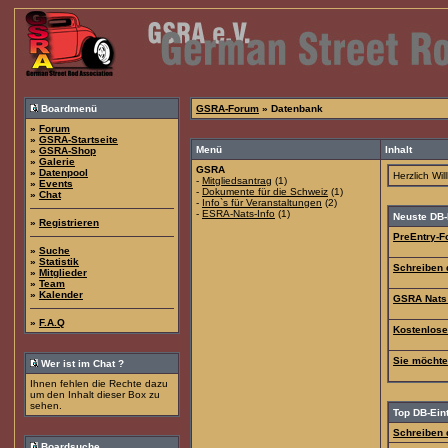
Boardmenü
GSRA-Forum
» Datenbank
»
Forum
»
GSRA-Startseite
Menü
Inhalt
»
GSRA-Shop
»
Galerie
GSRA
»
Datenpool
Herzlich Wi
-
Mitgliedsantrag
(1)
»
Events
-
Dokumente für die Schweiz
(1)
»
Chat
-
Info`s für Veranstaltungen
(2)
-
ESRA-Nats-Info
(1)
Neuste DB-
»
Registrieren
PreEntry-F
»
Suche
»
Statistik
Schreiben 
»
Mitglieder
»
Team
»
Kalender
GSRA Nats
»
F.A.Q
Kostenloser
Sie möchte
Wer ist im Chat ?
Ihnen fehlen die Rechte dazu
um den Inhalt dieser Box zu
sehen.
Top DB-Ein
Schreiben 
Boardsuche