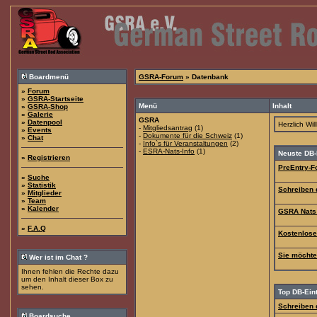
Boardmenü
GSRA-Forum
» Datenbank
»
Forum
»
GSRA-Startseite
Menü
Inhalt
»
GSRA-Shop
»
Galerie
GSRA
»
Datenpool
Herzlich Wi
-
Mitgliedsantrag
(1)
»
Events
-
Dokumente für die Schweiz
(1)
»
Chat
-
Info`s für Veranstaltungen
(2)
-
ESRA-Nats-Info
(1)
Neuste DB-
»
Registrieren
PreEntry-F
»
Suche
»
Statistik
Schreiben 
»
Mitglieder
»
Team
»
Kalender
GSRA Nats
»
F.A.Q
Kostenloser
Sie möchte
Wer ist im Chat ?
Ihnen fehlen die Rechte dazu
um den Inhalt dieser Box zu
sehen.
Top DB-Ein
Schreiben 
Boardsuche