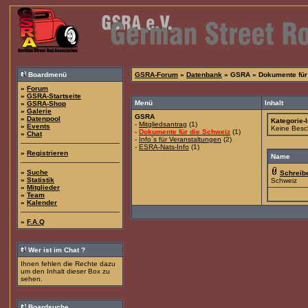
Boardmenü
GSRA-Forum
»
Datenbank
» GSRA » Dokumente für
»
Forum
»
GSRA-Startseite
Menü
Inhalt
»
GSRA-Shop
»
Galerie
GSRA
»
Datenpool
Kategorie-I
-
Mitgliedsantrag
(1)
»
Events
Keine Besc
-
Dokumente für die Schweiz
(1)
»
Chat
-
Info`s für Veranstaltungen
(2)
-
ESRA-Nats-Info
(1)
»
Registrieren
Name
»
Suche
Schreibe
»
Statistik
Schweiz
»
Mitglieder
»
Team
»
Kalender
»
F.A.Q
Wer ist im Chat ?
Ihnen fehlen die Rechte dazu
um den Inhalt dieser Box zu
sehen.
Boardsuche