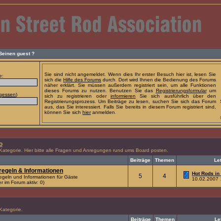
 Beinen
guest
?
Sie sind nicht angemeldet. Wenn dies Ihr erster Besuch hier ist, lesen Sie
e:
sich die
Hilfe des Forums
durch. Dort wird Ihnen die Bedienung des Forums
näher erklärt. Sie müssen außerdem registriert sein, um alle Funktionen
dieses Forums zu nutzen. Benutzen Sie das
Registrierungsformular
um
rgessen
)
sich zu registrieren oder
informieren
Sie sich ausführlich über den
Registrierungsprozess. Um Beiträge zu lesen, suchen Sie sich das Forum
aus, das Sie interessiert. Falls Sie bereits in diesem Forum registriert sind,
können Sie sich
hier
anmelden.
o
 Kategorie. Hier bitte alle Fragen und Anregungen rund ums Board posten.
Beiträge
Themen
Le
egeln & Informationen
Hot Rods in 
5
4
egeln und Informationen für Gäste
10.02.2007
r im Forum aktiv: 0)
 Kategorie.
Beiträge
Themen
Le