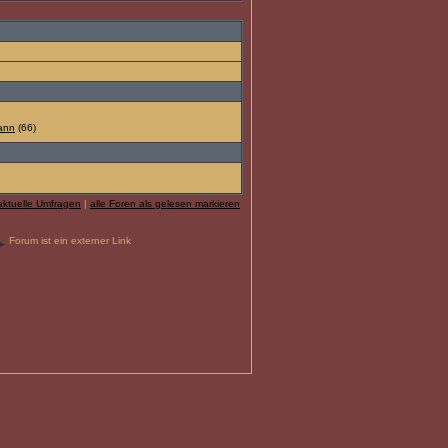
ann
(66)
aktuelle Umfragen
|
alle Foren als gelesen markieren
Forum ist ein externer Link