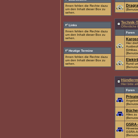
Dragra
Ihnen fehlen die Rechte dazu
um den Inhalt dieser Box zu
(Benutze
sehen.
Technik-T
Links
Öffentliche
Ihnen fehlen die Rechte dazu
Foren
um den Inhalt dieser Box zu
sehen.
Kaross
Hier dre
Ausbeul
(Umbau,
Heutige Termine
(Benutze
Ihnen fehlen die Rechte dazu
Elektri
um den Inhalt dieser Box zu
sehen.
Rund um 
(Benutze
Händlerm
Hier bitte a
Foren
Privat
Angebot
(Benutze
Büche
Alles zu
(Benutze
GSRA-
Hinweis
GSRA-Ar
(Benutze