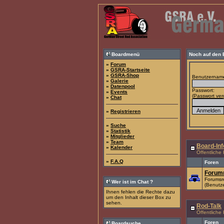
Boardmenü
Noch auf den
»
Forum
»
GSRA-Startseite
»
GSRA-Shop
Benutzernam
»
Galerie
»
Datenpool
Passwort:
»
Events
(
Passwort ve
»
Chat
»
Registrieren
»
Suche
»
Statistik
»
Mitglieder
»
Team
Board-Inf
»
Kalender
Öffentliche
»
F.A.Q
Foren
Forumr
Forumsr
Wer ist im Chat ?
(Benutze
Ihnen fehlen die Rechte dazu
um den Inhalt dieser Box zu
sehen.
Rod-Talk
Öffentliche
Foren
Boardsuche