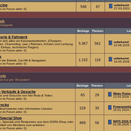
cing
unbekannt
546
67
27.03.2021
r im Forum aktiv: 0)
alk
 Kategorie.
Beiträge
Themen
Le
erie & Fahrwerk
ht sich alles um Karosseriearbeiten, (Choppen,
unbekannt
5.367
562
en, Channeling, usw. ) Rahmen, Achsen und Lenkung.
23.08.2025
 Einbau, technische Fragen)
r im Forum aktiv: 0)
k
unbekannt
1.152
118
die Elektrik, Car-Hifi & Navigation
19.05.2026
r im Forum aktiv: 0)
eile
lles nur pre ´49 posten!
Beiträge
Themen
Let
e Verkäufe & Gesuche
Water Pump 
65
29
e und Gesuche von Hot Rods & Teilen
12.03.2026
r im Forum aktiv: 0)
recke
Programmhef
229
35
 lesenswerter oder informativer Literatur
16.01.2024
r im Forum aktiv: 0)
Special Shop
NATS 2026 S
e, Specials und Restposten aus dem GSRA-Shop oder
868
56
01.06.2026
tikel von Members zum anbieten.
r im Forum aktiv: 0)