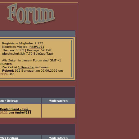
Registrierte Mitglieder: 2.272
Neuestes Mitglied:
Ralf#1071
Themen: 5.302 | Beiträge: 59.190
(durchschnittlich 7,79 Beiträge/Tag)
Alle Zeiten in diesem Forum sind GMT +1
Stunden.
Zur Zeit ist
1 Besucher
im Forum.
Rekord:
952 Benutzer am 06.06.2026 um
09:24
Uhr.
tzter Beitrag
Moderatoren
Deutschland - Eins...
16:21
von
André#238
tzter Beitrag
Moderatoren