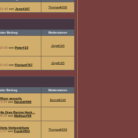
Thomas#206
21:40
von
Jens#107
tzter Beitrag
Moderatoren
Jörg#165
10:43
von
Peter#15
Jörg#165
21:43
von
Florian#767
zter Beitrag
Moderatoren
Riser gesucht.
Bernd#246
15:33
von
Harald#998
te Drag Racing Hock...
09:29
von
Mathias#58
hirts Vorbestellung
Thomas#206
11:57
von
Frank#853