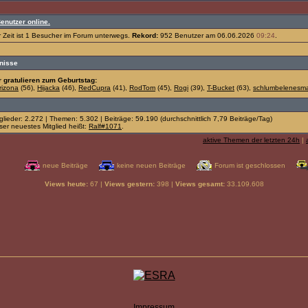
Benutzer online.
r Zeit ist 1 Besucher im Forum unterwegs.
Rekord:
952 Benutzer am 06.06.2026
09:24
.
gnisse
r gratulieren zum Geburtstag:
rizona
(56),
Hijacka
(46),
RedCupra
(41),
RodTom
(45),
Rogi
(39),
T-Bucket
(63),
schlumbelenesm
glieder: 2.272 | Themen: 5.302 | Beiträge: 59.190 (durchschnittlich 7,79 Beiträge/Tag)
ser neuestes Mitglied heißt:
Ralf#1071
.
aktive Themen der letzten 24h
|
neue Beiträge
keine neuen Beiträge
Forum ist geschlossen
Views heute:
67 |
Views gestern:
398 |
Views gesamt:
33.109.608
Impressum