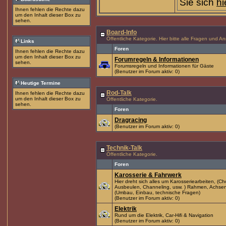
Sie sich
hi
Ihnen fehlen die Rechte dazu
um den Inhalt dieser Box zu
sehen.
Board-Info
Öffentliche Kategorie. Hier bitte alle Fragen und
Links
Foren
Ihnen fehlen die Rechte dazu
um den Inhalt dieser Box zu
Forumregeln & Informationen
sehen.
Forumsregeln und Informationen für Gäste
(Benutzer im Forum aktiv: 0)
Heutige Termine
Rod-Talk
Ihnen fehlen die Rechte dazu
um den Inhalt dieser Box zu
Öffentliche Kategorie.
sehen.
Foren
Dragracing
(Benutzer im Forum aktiv: 0)
Technik-Talk
Öffentliche Kategorie.
Foren
Karosserie & Fahrwerk
Hier dreht sich alles um Karosseriearbeiten, (C
Ausbeulen, Channeling, usw. ) Rahmen, Achse
(Umbau, Einbau, technische Fragen)
(Benutzer im Forum aktiv: 0)
Elektrik
Rund um die Elektrik, Car-Hifi & Navigation
(Benutzer im Forum aktiv: 0)