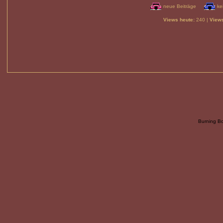
neue Beiträge
ke
Views heute:
240 |
Views
Burning B