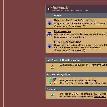
Händlermeile
Hier bitte alles nur pre ´49 posten!
Foren
Private Verkäufe & Gesuche
Angebote und Gesuche von Hot Rods & Teilen
(Benutzer im Forum aktiv: 0)
Bücherecke
Alles zu lesenswerter oder informativer Literatur
(Benutzer im Forum aktiv: 0)
GSRA-Special Shop
Hinweise, Specials und Restposten aus dem 
GSRA-Artikel von Members zum anbieten.
(Benutzer im Forum aktiv: 0)
Zur Zeit ist 1 Benutzer online.
Zur Zeit ist 1 Besucher im Forum unterwe
Aktuelle Ereignisse
Wir gratulieren zum Geburtstag:
Harizona
(56),
Hijacka
(46),
RedCupra
(41
Statistik
Mitglieder: 2.272 | Themen: 5.302 | Beiträ
Unser neuestes Mitglied heißt:
Ralf#1071
.