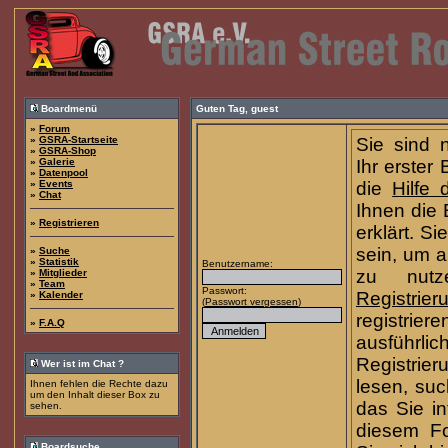
Boardmenü
Guten Tag,
guest
»
Forum
»
GSRA-Startseite
Sie sind 
»
GSRA-Shop
»
Galerie
Ihr erster 
»
Datenpool
»
Events
die
Hilfe
»
Chat
Ihnen die
»
Registrieren
erklärt. S
sein, um a
»
Suche
»
Statistik
Benutzername:
zu nutz
»
Mitglieder
»
Team
Passwort:
Registrier
»
Kalender
(
Passwort vergessen
)
registrie
»
F.A.Q
ausfü
Registrie
Wer ist im Chat ?
lesen, su
Ihnen fehlen die Rechte dazu
um den Inhalt dieser Box zu
das Sie int
sehen.
diesem Fo
Boardsuche