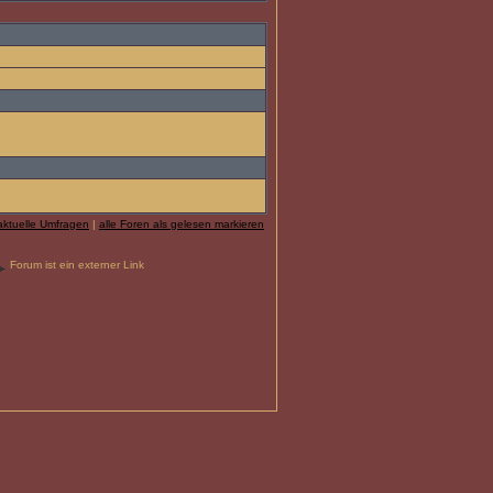
aktuelle Umfragen
|
alle Foren als gelesen markieren
Forum ist ein externer Link