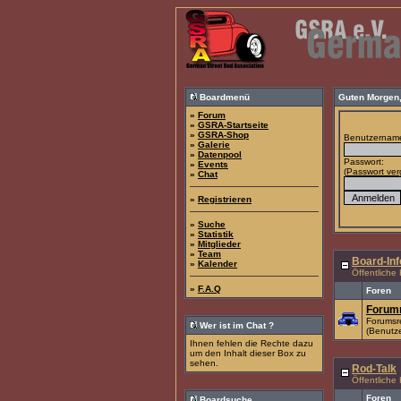
Boardmenü
Guten Morgen
»
Forum
»
GSRA-Startseite
»
GSRA-Shop
Benutzernam
»
Galerie
»
Datenpool
Passwort:
»
Events
(
Passwort ve
»
Chat
»
Registrieren
»
Suche
»
Statistik
»
Mitglieder
»
Team
Board-Inf
»
Kalender
Öffentliche
»
F.A.Q
Foren
Forumr
Forumsr
Wer ist im Chat ?
(Benutze
Ihnen fehlen die Rechte dazu
um den Inhalt dieser Box zu
sehen.
Rod-Talk
Öffentliche
Foren
Boardsuche