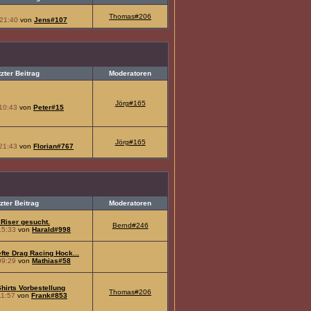
Thomas#206
21:40
von
Jens#107
tzter Beitrag
Moderatoren
Jörg#165
10:43
von
Peter#15
Jörg#165
21:43
von
Florian#767
zter Beitrag
Moderatoren
Riser gesucht.
Bernd#246
15:33
von
Harald#998
te Drag Racing Hock...
09:29
von
Mathias#58
hirts Vorbestellung
Thomas#206
11:57
von
Frank#853