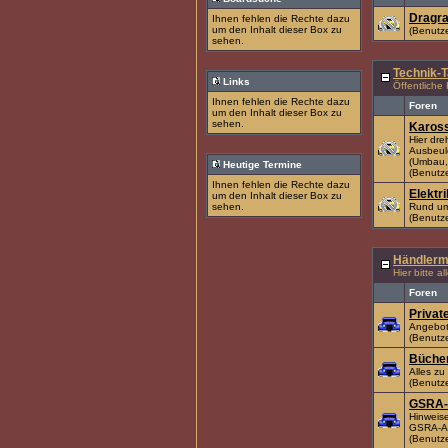
Dragra
Ihnen fehlen die Rechte dazu
um den Inhalt dieser Box zu
(Benutze
sehen.
Technik-T
Links
Öffentliche
Ihnen fehlen die Rechte dazu
Foren
um den Inhalt dieser Box zu
sehen.
Kaross
Hier dre
Ausbeul
(Umbau,
Heutige Termine
(Benutze
Ihnen fehlen die Rechte dazu
Elektri
um den Inhalt dieser Box zu
sehen.
Rund um 
(Benutze
Händlerm
Hier bitte a
Foren
Privat
Angebot
(Benutze
Büche
Alles zu
(Benutze
GSRA-
Hinweis
GSRA-Ar
(Benutze