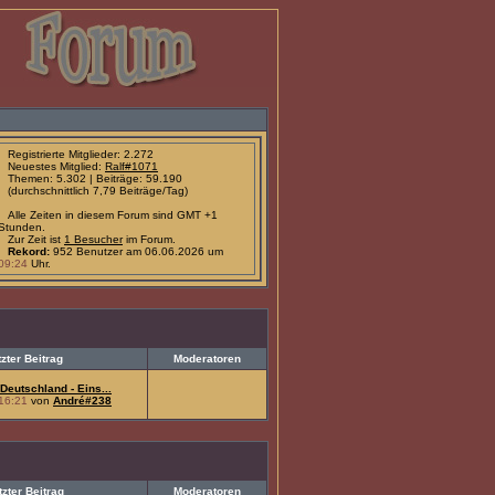
Registrierte Mitglieder: 2.272
Neuestes Mitglied:
Ralf#1071
Themen: 5.302 | Beiträge: 59.190
(durchschnittlich 7,79 Beiträge/Tag)
Alle Zeiten in diesem Forum sind GMT +1
Stunden.
Zur Zeit ist
1 Besucher
im Forum.
Rekord:
952 Benutzer am 06.06.2026 um
09:24
Uhr.
tzter Beitrag
Moderatoren
Deutschland - Eins...
16:21
von
André#238
tzter Beitrag
Moderatoren