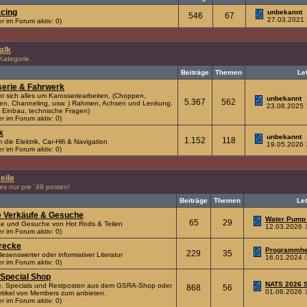
cing
unbekannt
546
67
27.03.2021
r im Forum aktiv: 0)
alk
 Kategorie.
Beiträge
Themen
Le
erie & Fahrwerk
ht sich alles um Karosseriearbeiten, (Choppen,
unbekannt
5.367
562
en, Channeling, usw. ) Rahmen, Achsen und Lenkung.
23.08.2025
 Einbau, technische Fragen)
r im Forum aktiv: 0)
k
unbekannt
1.152
118
die Elektrik, Car-Hifi & Navigation
19.05.2026
r im Forum aktiv: 0)
eile
lles nur pre ´49 posten!
Beiträge
Themen
Let
e Verkäufe & Gesuche
Water Pump 
65
29
e und Gesuche von Hot Rods & Teilen
12.03.2026
r im Forum aktiv: 0)
recke
Programmhef
229
35
 lesenswerter oder informativer Literatur
16.01.2024
r im Forum aktiv: 0)
Special Shop
NATS 2026 S
e, Specials und Restposten aus dem GSRA-Shop oder
868
56
01.06.2026
tikel von Members zum anbieten.
r im Forum aktiv: 0)