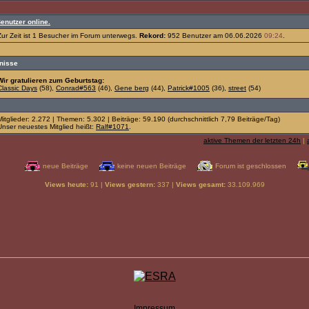
Benutzer online.
Zur Zeit ist 1 Besucher im Forum unterwegs.
Rekord:
952 Benutzer am 06.06.2026
09:24
.
gnisse
Wir gratulieren zum Geburtstag:
Classic Days
(58),
Conrad#563
(46),
Gene berg
(44),
Patrick#1005
(36),
street
(54)
Mitglieder: 2.272 | Themen: 5.302 | Beiträge: 59.190 (durchschnittlich 7,79 Beiträge/Tag)
Unser neuestes Mitglied heißt:
Ralf#1071
.
aktive Themen der letzten 24h
|
neue Beiträge
keine neuen Beiträge
Forum ist geschlossen
Views heute:
91 |
Views gestern:
337 |
Views gesamt:
33.109.969
Impressum