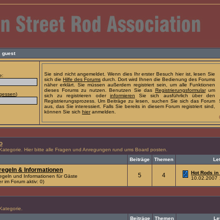
,
guest
Sie sind nicht angemeldet. Wenn dies Ihr erster Besuch hier ist, lesen Sie
e:
sich die
Hilfe des Forums
durch. Dort wird Ihnen die Bedienung des Forums
näher erklärt. Sie müssen außerdem registriert sein, um alle Funktionen
dieses Forums zu nutzen. Benutzen Sie das
Registrierungsformular
um
rgessen
)
sich zu registrieren oder
informieren
Sie sich ausführlich über den
Registrierungsprozess. Um Beiträge zu lesen, suchen Sie sich das Forum
aus, das Sie interessiert. Falls Sie bereits in diesem Forum registriert sind,
können Sie sich
hier
anmelden.
o
 Kategorie. Hier bitte alle Fragen und Anregungen rund ums Board posten.
Beiträge
Themen
Le
egeln & Informationen
Hot Rods in 
5
4
egeln und Informationen für Gäste
10.02.2007
r im Forum aktiv: 0)
 Kategorie.
Beiträge
Themen
Le