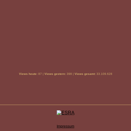
Views heute:
87 |
Views gestern:
398 |
Views gesamt:
33.109.628
Impressum