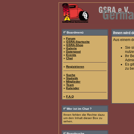
Boardmenü
Ihnen wird d
»
Forum
Aus einem de
»
GSRA-Startseite
»
GSRA-Shop
Sie s
»
Galerie
nutze
»
Datenpool
»
Events
Ihr B
»
Chat
Admin
Es gi
»
Registrieren
zu be
»
Suche
»
Statistik
»
Mitglieder
»
Team
»
Kalender
»
F.A.Q
Wer ist im Chat ?
Ihnen fehlen die Rechte dazu
um den Inhalt dieser Box zu
sehen.
Boardsuche