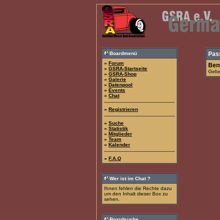
Boardmenü
Pas
»
Forum
Ben
»
GSRA-Startseite
Geben
»
GSRA-Shop
»
Galerie
»
Datenpool
»
Events
»
Chat
»
Registrieren
»
Suche
»
Statistik
»
Mitglieder
»
Team
»
Kalender
»
F.A.Q
Wer ist im Chat ?
Ihnen fehlen die Rechte dazu
um den Inhalt dieser Box zu
sehen.
Boardsuche