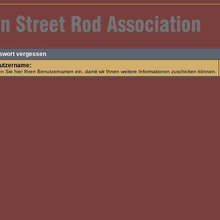
swort vergessen
utzername:
 Sie hier Ihren Benutzernamen ein, damit wir Ihnen weitere Informationen zuschicken können.