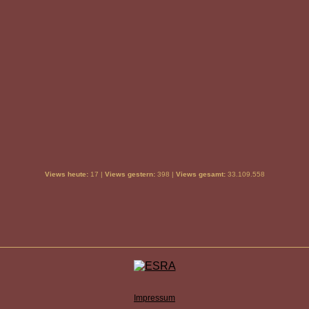
Views heute:
17 |
Views gestern:
398 |
Views gesamt:
33.109.558
Impressum