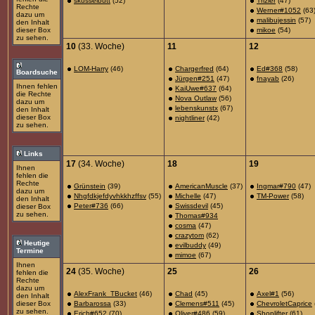
skusselbutt
(52)
Trizler
(47)
Rechte
Werner#1052
(63
dazu um
malibujessin
(57)
den Inhalt
dieser Box
mikoe
(54)
zu sehen.
10
(33. Woche)
11
12
LOM-Harry
(46)
Chargerfred
(64)
Ed#368
(58)
Boardsuche
Jürgen#251
(47)
fnayab
(26)
Ihnen fehlen
KaiUwe#637
(64)
die Rechte
Nova Outlaw
(56)
dazu um
lebenskunstx
(67)
den Inhalt
dieser Box
nightliner
(42)
zu sehen.
Links
17
(34. Woche)
18
19
Ihnen
fehlen die
Rechte
Grünstein
(39)
AmericanMuscle
(37)
Ingmar#790
(47)
dazu um
Nhgfdkjefdyvhkkhzffsv
(55)
Michelle
(47)
TM-Power
(58)
den Inhalt
Peter#736
(66)
Swissdevil
(45)
dieser Box
zu sehen.
Thomas#934
cosma
(47)
crazytom
(62)
Heutige
evilbuddy
(49)
Termine
mimoe
(67)
Ihnen
24
(35. Woche)
25
26
fehlen die
Rechte
dazu um
AlexFrank_TBucket
(46)
Chad
(45)
Axel#1
(56)
den Inhalt
dieser Box
Barbarossa
(33)
Clemens#511
(45)
ChevroletCaprice
zu sehen.
Erich#652
(70)
Oliver#486
(59)
Shoplifter
(61)