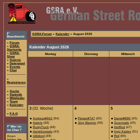
GSRA-Forum
»
Kalender
» August 2026
Boardmenü
»
Forum
»
GSRA-
Kalender August 2026
Startseite
»
GSRA-
Montag
Dienstag
Mittwoch
Shop
»
Galerie
»
Datenpool
»
Events
»
Chat
»
Registrieren
»
Suche
»
Statistik
»
Mitglieder
»
Team
»
Kalender
3
(32. Woche)
4
5
»
F.A.Q
Andreas#942
(64)
Florian#747
(40)
Daniel#890
(45)
Asterix
(48)
Jörg Wagner
(58)
Guennialo
(45)
Wer ist
RustyTruck
(49)
HotRod
(47)
im Chat ?
danielcorrado
(43)
Ingo Kaden
(51)
oldskool
(49)
Roli
(66)
Ihnen
fehlen die