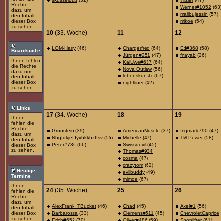
skusselbutt
(52)
Trizler
(47)
Rechte
Werner#1052
(63
dazu um
malibujessin
(57)
den Inhalt
dieser Box
mikoe
(54)
zu sehen.
10
(33. Woche)
11
12
LOM-Harry
(46)
Chargerfred
(64)
Ed#368
(58)
Boardsuche
Jürgen#251
(47)
fnayab
(26)
Ihnen fehlen
KaiUwe#637
(64)
die Rechte
Nova Outlaw
(56)
dazu um
lebenskunstx
(67)
den Inhalt
dieser Box
nightliner
(42)
zu sehen.
Links
17
(34. Woche)
18
19
Ihnen
fehlen die
Rechte
Grünstein
(39)
AmericanMuscle
(37)
Ingmar#790
(47)
dazu um
Nhgfdkjefdyvhkkhzffsv
(55)
Michelle
(47)
TM-Power
(58)
den Inhalt
Peter#736
(66)
Swissdevil
(45)
dieser Box
zu sehen.
Thomas#934
cosma
(47)
crazytom
(62)
Heutige
evilbuddy
(49)
Termine
mimoe
(67)
Ihnen
24
(35. Woche)
25
26
fehlen die
Rechte
dazu um
AlexFrank_TBucket
(46)
Chad
(45)
Axel#1
(56)
den Inhalt
dieser Box
Barbarossa
(33)
Clemens#511
(45)
ChevroletCaprice
zu sehen.
Erich#652
(70)
Oliver#486
(59)
Shoplifter
(61)