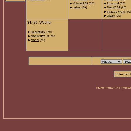
Volker#365
(59)
Steverod
(50)
volker
(59)
Timo#778
(60)
Vintage-Werk
(40)
grizzly
(69)
31
(36. Woche)
Henry#857
(76)
Manfred#719
(60)
Manni
(60)
Enhanced
Views heute:
348 |
Views