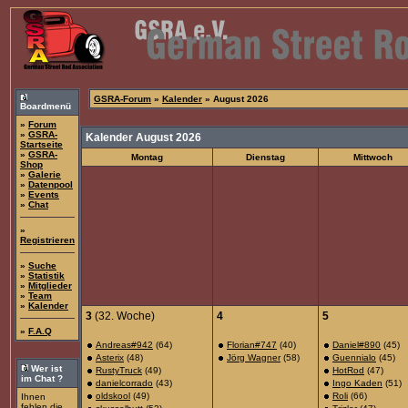
GSRA-Forum
»
Kalender
» August 2026
Boardmenü
»
Forum
»
GSRA-
Kalender August 2026
Startseite
»
GSRA-
Montag
Dienstag
Mittwoch
Shop
»
Galerie
»
Datenpool
»
Events
»
Chat
»
Registrieren
»
Suche
»
Statistik
»
Mitglieder
»
Team
»
Kalender
3
(32. Woche)
4
5
»
F.A.Q
Andreas#942
(64)
Florian#747
(40)
Daniel#890
(45)
Asterix
(48)
Jörg Wagner
(58)
Guennialo
(45)
Wer ist
RustyTruck
(49)
HotRod
(47)
im Chat ?
danielcorrado
(43)
Ingo Kaden
(51)
oldskool
(49)
Roli
(66)
Ihnen
fehlen die