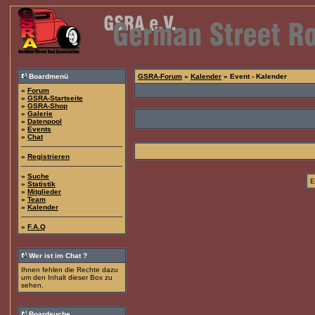
Boardmenü
GSRA-Forum
»
Kalender
» Event - Kalender
»
Forum
»
GSRA-Startseite
»
GSRA-Shop
»
Galerie
»
Datenpool
»
Events
»
Chat
»
Registrieren
»
Suche
E
»
Statistik
»
Mitglieder
»
Team
»
Kalender
»
F.A.Q
Wer ist im Chat ?
Ihnen fehlen die Rechte dazu
um den Inhalt dieser Box zu
sehen.
Boardsuche