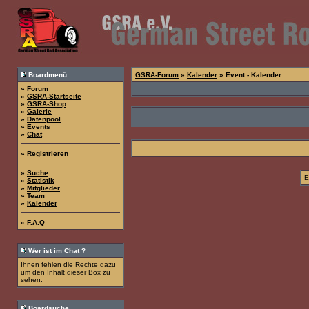
Boardmenü
GSRA-Forum
»
Kalender
» Event - Kalender
»
Forum
»
GSRA-Startseite
»
GSRA-Shop
»
Galerie
»
Datenpool
»
Events
»
Chat
»
Registrieren
»
Suche
E
»
Statistik
»
Mitglieder
»
Team
»
Kalender
»
F.A.Q
Wer ist im Chat ?
Ihnen fehlen die Rechte dazu
um den Inhalt dieser Box zu
sehen.
Boardsuche