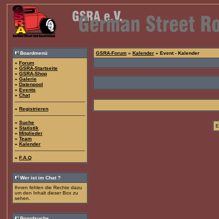
Boardmenü
GSRA-Forum
»
Kalender
» Event - Kalender
»
Forum
»
GSRA-Startseite
»
GSRA-Shop
»
Galerie
»
Datenpool
»
Events
»
Chat
»
Registrieren
»
Suche
E
»
Statistik
»
Mitglieder
»
Team
»
Kalender
»
F.A.Q
Wer ist im Chat ?
Ihnen fehlen die Rechte dazu
um den Inhalt dieser Box zu
sehen.
Boardsuche